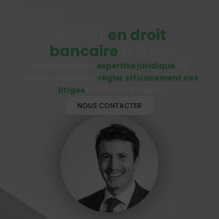
Avocat
en droit
bancaire
à Paris
Bénéficiez d’une
expertise juridique
de
premier ordre pour
régler efficacement vos
litiges
avec votre Banque.
NOUS CONTACTER