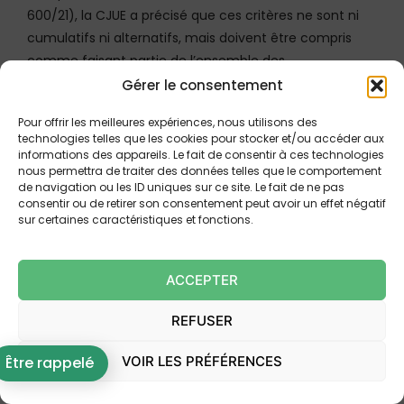
600/21), la CJUE a précisé que ces critères ne sont ni
cumulatifs ni alternatifs, mais doivent être compris
comme faisant partie de l’ensemble des
circonstances que le juge national doit examiner pour
Gérer le consentement
apprécier le caractère abusif d’une clause
Pour offrir les meilleures expériences, nous utilisons des
contractuelle.
technologies telles que les cookies pour stocker et/ou accéder aux
informations des appareils. Le fait de consentir à ces technologies
En France, la Cour de cassation a rapidement intégré
nous permettra de traiter des données telles que le comportement
de navigation ou les ID uniques sur ce site. Le fait de ne pas
cette jurisprudence européenne. Dans plusieurs arrêts
consentir ou de retirer son consentement peut avoir un effet négatif
récents, elle a jugé que constitue une clause abusive
sur certaines caractéristiques et fonctions.
celle qui prévoit la résiliation de plein droit du contrat
de prêt après une mise en demeure de régler une ou
ACCEPTER
plusieurs échéances impayées sans préavis d’une
durée raisonnable, car elle crée un déséquilibre
REFUSER
significatif entre les droits et obligations des parties au
détriment du consommateur, exposé à une
VOIR LES PRÉFÉRENCES
Être rappelé
aggravation soudaine des conditions de
remboursement.