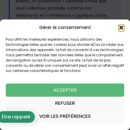
passe), la « possession » (quelque chose que
seul l’utilisateur possède, comme son
téléphone) et l’« inhérence » (quelque chose
que l’utilisateur est, comme son empreinte).
Gérer le consentement
L’indépendance signifie que la compromission
de l’un ne remet pas en cause les autres.
Pour offrir les meilleures expériences, nous utilisons des
technologies telles que les cookies pour stocker et/ou accéder aux
informations des appareils. Le fait de consentir à ces technologies
L’article L. 133-44 du code monétaire et financier
nous permettra de traiter des données telles que le comportement
de navigation ou les ID uniques sur ce site. Le fait de ne pas
impose à la banque d’appliquer cette authentification
consentir ou de retirer son consentement peut avoir un effet négatif
forte dans trois situations : lorsque le payeur accède à
sur certaines caractéristiques et fonctions.
son compte de paiement en ligne, lorsqu’il initie une
opération de paiement électronique, et lorsqu’il
ACCEPTER
exécute une opération par un moyen de
communication à distance susceptible de comporter
REFUSER
un risque de fraude.
VOIR LES PRÉFÉRENCES
Être rappelé
📖 Définition — Les RTS (Regulatory Technical
Standards)