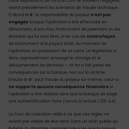
Deux dispositions de l’article L.133-19, souvent négligées,
visent précisément les scénarios de fraude technique.
D’abord le
II
: la responsabilité du payeur
n’est pas
engagée
lorsque l’opération a été effectuée en
détournant,
à son insu
, l’instrument de paiement ou les
données qui lui sont liées, ni en cas de
contrefaçon
de l’instrument si le payeur était, au moment de
l’opération, en possession de sa carte. Le législateur a
donc expressément envisagé le clonage et le
détournement de données — et en a fait peser les
conséquences sur la banque, non sur la victime.
Ensuite le
V
: sauf fraude du payeur lui-même, celui-ci
ne supporte aucune conséquence financière
si
l’opération a été réalisée sans que la banque ait exigé
une authentification forte (renvoi à l’article L.133-44).
La Cour de cassation veille à ce que ces règles ne
soient pas vidées de leur sens. Dans un arrêt publié au
Bulletin, la chambre commerciale juge que la preuve,