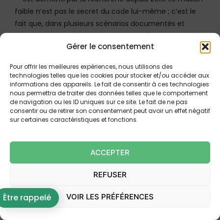
faible n’est pas le secret du code lui-même ; c’est le
fait que, dans plusieurs scénarios documentés et
testés,
le terminal enregistre une vérification du
Gérer le consentement
porteur qui n’a jamais réellement eu lieu
. Passons
en revue les principaux travaux.
Pour offrir les meilleures expériences, nous utilisons des
technologies telles que les cookies pour stocker et/ou accéder aux
informations des appareils. Le fait de consentir à ces technologies
2010 : peut-on faire accepter un faux
nous permettra de traiter des données telles que le comportement
code ? (l’attaque « no-PIN »)
de navigation ou les ID uniques sur ce site. Le fait de ne pas
consentir ou de retirer son consentement peut avoir un effet négatif
Dès 2010, l’équipe de Steven J. Murdoch et Ross
sur certaines caractéristiques et fonctions.
Anderson (université de Cambridge), dans un article
au titre éloquent —
« Chip and PIN is Broken »
, présenté
ACCEPTER
à la conférence IEEE Security & Privacy — a décrit une
attaque de type
man-in-the-middle
. Un petit dispositif
REFUSER
intercalé entre la carte et le terminal intercepte la
demande de vérification du code et répond lui-même
VOIR LES PRÉFÉRENCES
Être rappelé
au terminal que
le code est « correct »
, sans avoir
jamais eu besoin de le connaître. La faille de fond : la