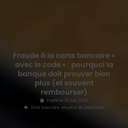
Fraude à la carte bancaire «
avec le code » : pourquoi la
banque doit prouver bien
plus (et souvent
rembourser)
Publié le
30 juin 2026
Droit bancaire
,
Moyens de paiement