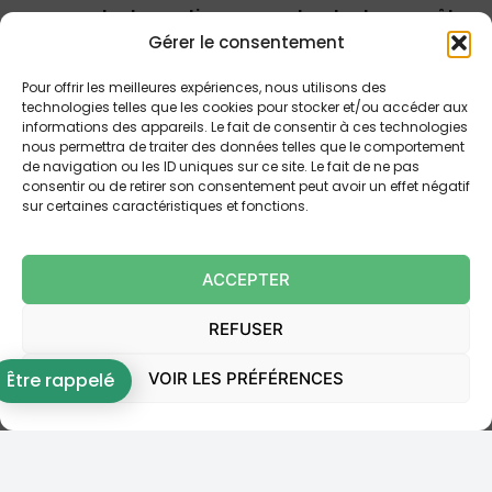
entre les parties non-contractantes au prêt
Gérer le consentement
pour la restitution du capital.
Comme
l’explique la doctrine juridique, l’interdépendance
Pour offrir les meilleures expériences, nous utilisons des
ne crée pas une forme de solidarité entre les
technologies telles que les cookies pour stocker et/ou accéder aux
différentes parties. Si le prêt est annulé, seul le
informations des appareils. Le fait de consentir à ces technologies
nous permettra de traiter des données telles que le comportement
débiteur (l’emprunteur) est tenu de l’obligation
de navigation ou les ID uniques sur ce site. Le fait de ne pas
de restituer le capital. Le fait que le prêteur
consentir ou de retirer son consentement peut avoir un effet négatif
sur certaines caractéristiques et fonctions.
dispose d’une sûreté (comme un privilège) ne
change rien à cette règle fondamentale : cette
sûreté est reportée sur l’obligation de restituer le
ACCEPTER
capital par l’emprunteur.
La Cour de cassation a également cassé la
REFUSER
condamnation de la société HPA Holding à
restituer l’apport personnel des acquéreurs, au
VOIR LES PRÉFÉRENCES
Être rappelé
motif que cette société n’avait pas la qualité de
vendeur dans l’acte de vente.
Enfin, la Cour de cassation a annulé certaines
condamnations à dommages et intérêts (frais