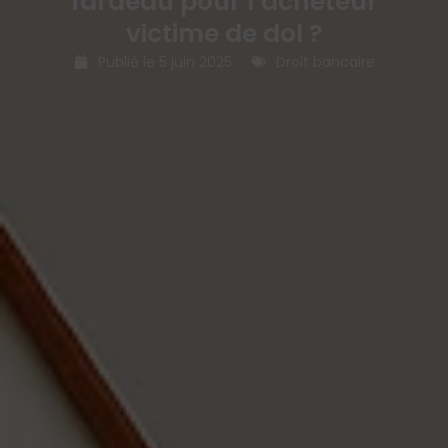
fardeau pour l’acheteur
victime de dol ?
Publié le
5 juin 2025
Droit bancaire