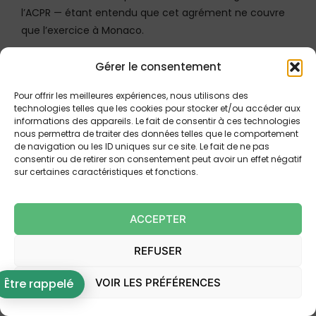
l’ACPR — étant entendu que cet agrément ne couvre
que l’exercice à Monaco.
Gérer le consentement
Une jurisprudence stabilisée mais
critiquable
Pour offrir les meilleures expériences, nous utilisons des
technologies telles que les cookies pour stocker et/ou accéder aux
La cour s’appuie sur deux décisions fondatrices :
informations des appareils. Le fait de consentir à ces technologies
nous permettra de traiter des données telles que le comportement
de navigation ou les ID uniques sur ce site. Le fait de ne pas
consentir ou de retirer son consentement peut avoir un effet négatif
Ass. plén., 4 mars 2005, n° 03-11.725
: « le seul
sur certaines caractéristiques et fonctions.
fait qu’une opération de crédit ait été conclue
en méconnaissance de l’interdiction du
monopole bancaire n’est pas de nature à en
ACCEPTER
entraîner l’annulation ».
REFUSER
Cass. com., 15 juin 2022, n° 20-22.160
:
confirme la solution et précise qu’aucune
VOIR LES PRÉFÉRENCES
Être rappelé
disposition légale ne prévoit la déchéance du
droit aux intérêts conventionnels.