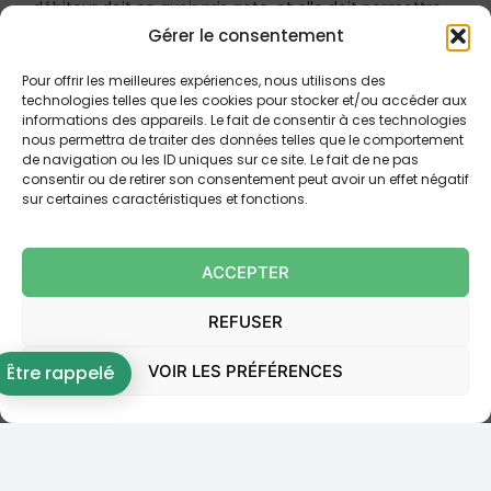
débiteur doit en avoir pris acte, et elle doit permettre
d’identifier les créances cédées
Gérer le consentement
.
Pour offrir les meilleures expériences, nous utilisons des
Le titre exécutoire initial (jugement du 16 juin 2006)
technologies telles que les cookies pour stocker et/ou accéder aux
condamnait Madame X à payer à FRANFINANCE 3 133,81
informations des appareils. Le fait de consentir à ces technologies
euros (plus intérêts et article 700). INTRUM se prévalait
nous permettra de traiter des données telles que le comportement
de navigation ou les ID uniques sur ce site. Le fait de ne pas
d’un bordereau de cession de créance du
17 mars
consentir ou de retirer son consentement peut avoir un effet négatif
2017
portant sur 47 095 créances cédées par
sur certaines caractéristiques et fonctions.
FRANFINANCE.
Cependant, le juge a relevé des insuffisances cruciales
ACCEPTER
dans la preuve fournie par INTRUM :
REFUSER
La « feuille » présentée par INTRUM comme
VOIR LES PRÉFÉRENCES
Être rappelé
bordereau de créance était sans titre,
non
datée et non signée
.
Surtout,
la référence
reproduite sur cette feuille
n’apparaissait pas
sur le titre exécutoire de