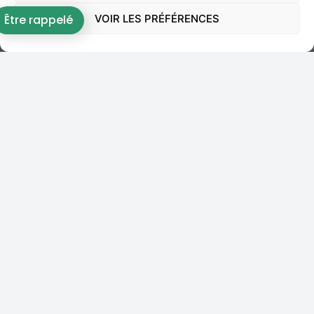
VOIR LES PRÉFÉRENCES
Être rappelé
LES LIMITES DE LA DÉCISION
La SARL Réception Val de Loire demandait également 1
000 euros de dommages-intérêts pour préjudice
moral. Sur ce point, la Cour la déboute, estimant
qu’elle « ne rapporte pas la preuve de la réalité du
préjudice moral » allégué.
Cette distinction est intéressante : si la gérante n’a pas
commis de négligence grave justifiant qu’elle assume
les pertes financières, elle n’a pas non plus subi de
préjudice moral indemnisable du fait des reproches de
la banque ou de ses éventuels manquements en
matière de sécurité informatique.