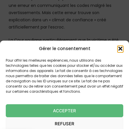
une erreur en communiquant les codes malgré les
avertissements. Mais cette erreur trouve son
explication dans un « climat de confiance » créé
artificiellement par l’escroc.
La Cour souligne particulièrement que la victime a été
privée du « temps de réflexion et du recul critique
Gérer le consentement
nécessaires » par l’utilisation d’un « procédé
Pour offrir les meilleures expériences, nous utilisons des
téléphonique de quelques minutes seulement ». Face
technologies telles que les cookies pour stocker et/ou accéder aux
à la conjonction de multiples facteurs concordants
informations des appareils. Le fait de consentir à ces technologies
(numéro affiché, cohérence du discours, messages
nous permettra de traiter des données telles que le comportement
de navigation ou les ID uniques sur ce site. Le fait de ne pas
authentiques en apparence), la réaction de la gérante
consentir ou de retirer son consentement peut avoir un effet négatif
apparaît compréhensible.
sur certaines caractéristiques et fonctions.
La banque ne parvient donc pas à rapporter la preuve
d’une négligence grave au sens juridique du terme. En
ACCEPTER
conséquence, elle doit assumer sa responsabilité et
REFUSER
rembourser les fonds frauduleusement débités.