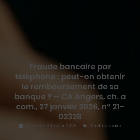
Fraude bancaire par
téléphone : peut-on obtenir
le remboursement de sa
banque ? – CA Angers, ch. a
com., 27 janvier 2026, n° 21-
02328
Publié le
10 février 2026
Droit bancaire