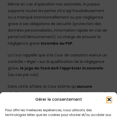
Même en cas d’opération non autorisée, le payeur
supporte toutes les pertes s’il a agi frauduleusement
ou a manqué intentionnellement ou par négligence
grave à ses obligations de sécurité (protection des
données personnalisées, information rapide en cas de
perte/vol/détournement). La charge de prouver la
négligence grave
incombe au PSP
.
La Cour rappelle que si la Cour de cassation exerce un
contrôle « léger » sur la qualification de la négligence
grave,
le juge du fond doit l’apprécier
in concreto
(au cas par cas).
Dans cette affaire, la Cour estime qu’
aucune
négligence grave
au sens du texte précité
ne peut
Gérer le consentement
être imputée au titulaire d’un compte qui,
contacté téléphoniquement par une personne se
Pour offrir les meilleures expériences, nous utilisons des
faisant passer pour un préposé de sa banque dont
technologies telles que les cookies pour stocker et/ou accéder aux