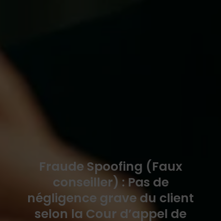
Fraude Spoofing (Faux
conseiller) : Pas de
négligence grave du client
selon la Cour d’appel de