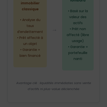
lombard
immobilier
classique
• Basé sur la
valeur des
• Analyse du
actifs
taux
→
• Prêt non
d’endettement
affecté (libre
• Prêt affecté à
usage)
un objet
• Garantie =
• Garantie =
portefeuille
bien financé
nanti
Avantage clé : liquidités immédiates sans vente
d’actifs ni plus-value déclenchée