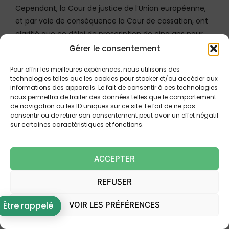
Cependant, la Cour de justice de l’Union européenne,
et par voie de conséquence la Cour de cassation, ont
clarifié que ce délai de prescription de cinq ans pour
l’action en restitution
ne commence à courir qu’à
Gérer le consentement
compter de la date de la décision de justice
Pour offrir les meilleures expériences, nous utilisons des
constatant le caractère abusif des clauses
. Cette
technologies telles que les cookies pour stocker et/ou accéder aux
approche est fondamentale car elle assure que le
informations des appareils. Le fait de consentir à ces technologies
consommateur, qui pouvait auparavant ignorer
nous permettra de traiter des données telles que le comportement
de navigation ou les ID uniques sur ce site. Le fait de ne pas
l’étendue de ses droits, n’est pas privé de son recours.
consentir ou de retirer son consentement peut avoir un effet négatif
En ce qui concerne l’action en responsabilité pour
sur certaines caractéristiques et fonctions.
manquement au devoir d’information, le délai de
prescription court à compter du jour où la victime a eu
ACCEPTER
connaissance du dommage, comme ce fut le cas
pour le remboursement anticipé du prêt en janvier
REFUSER
2022 dans l’affaire de Lyon.
VOIR LES PRÉFÉRENCES
Être rappelé
EN CONCLUSION