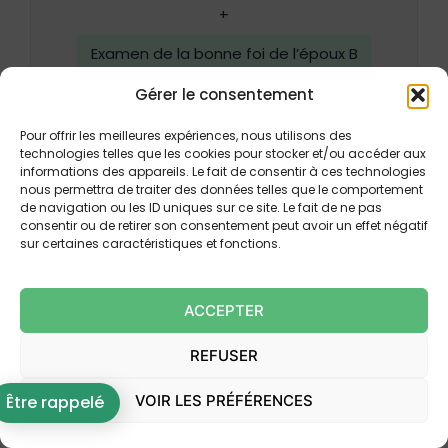
+
Examen de la bonne foi de l’époux B
Gérer le consentement
↓
Recevabilité appréciée
pour chacun
Pour offrir les meilleures expériences, nous utilisons des
technologies telles que les cookies pour stocker et/ou accéder aux
séparément
informations des appareils. Le fait de consentir à ces technologies
nous permettra de traiter des données telles que le comportement
de navigation ou les ID uniques sur ce site. Le fait de ne pas
consentir ou de retirer son consentement peut avoir un effet négatif
sur certaines caractéristiques et fonctions.
Le pouvoir souverain du juge efface-t-il
cette exigence ?
ACCEPTER
On aurait pu objecter que l’appréciation de la bonne
foi relève du pouvoir souverain des juges du fond — ce
REFUSER
qui est exact — et qu’elle échappe donc au contrôle
de la Cour de cassation. L’arrêt prend soin de
VOIR LES PRÉFÉRENCES
Être rappelé
désamorcer cette objection. Oui, l’appréciation de la
bonne foi relève du pouvoir souverain du juge du fond ;