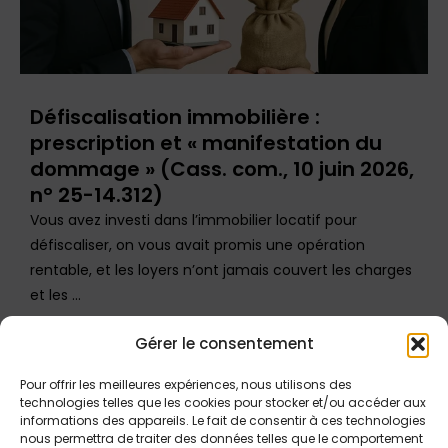
Défiscalisation immobilière :
prescription et « manifestation du
dommage » (Cass. com., 10 juin 2026,
n° 25-14.312)
Vous avez investi dans l’immobilier locatif pour
défiscaliser, on vous avait promis une opération
rentable, et les loyers n’ont jamais couvert les charges
et les ...
Gérer le consentement
Pour offrir les meilleures expériences, nous utilisons des
technologies telles que les cookies pour stocker et/ou accéder aux
informations des appareils. Le fait de consentir à ces technologies
nous permettra de traiter des données telles que le comportement