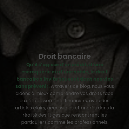
Droit bancaire
Qu’il s’agisse d’un crédit, d’une
escroquerie ou d’une saisie, le droit
bancaire s’invite souvent dans nos vies
sans prévenir.
À travers ce blog, nous vous
aidons à mieux comprendre vos droits face
aux établissements financiers, avec des
articles clairs, accessibles et ancrés dans la
réalité des litiges que rencontrent les
particuliers comme les professionnels.