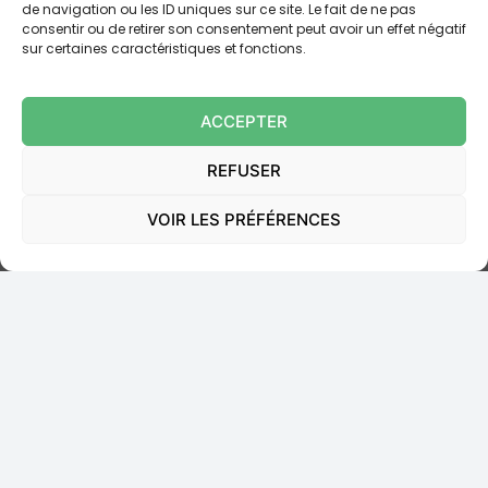
de navigation ou les ID uniques sur ce site. Le fait de ne pas
consentir ou de retirer son consentement peut avoir un effet négatif
sur certaines caractéristiques et fonctions.
ACCEPTER
REFUSER
Assurance emprunteur non souscrite
: la banque rembourse les primes et
VOIR LES PRÉFÉRENCES
indemnise la perte de chance (CA
Bordeaux, 23 avril 2026, n° 23/05253)
Pendant plus de huit ans, une emprunteuse a payé
chaque mois une prime d’assurance pour un contrat
qui n’a jamais existé. Lorsqu’elle a voulu faire ...